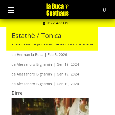
0572 477339
Monster energy drink
Red bull
Acqua
Coca cola/ Coca zero/
Estathè / Tonica
Fanta/ Sprite/ Lemon soda
da
Herman la Buca
|
Feb 3, 2026
da
Herman la Buca
|
Feb 3, 2026
da
Alessandro Bignamini
|
Gen 19, 2024
da
Alessandro Bignamini
|
Gen 19, 2024
da
Alessandro Bignamini
|
Gen 19, 2024
Birre