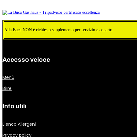
Alla Buca NON è richiesto supplemento per servizio e coperto.
Accesso veloce
Menù
Birre
Info utili
Elenco Allergeni
Privacy policy