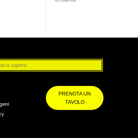
zio e coperto.
PRENOTA UN
TAVOLO
rgeni
cy