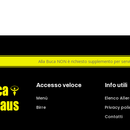
Alla Buca NON è richiesto supplemento per servi
Accesso veloce
Info utili
Menù
Elenco Alle
Birre
Privacy poli
Contatti