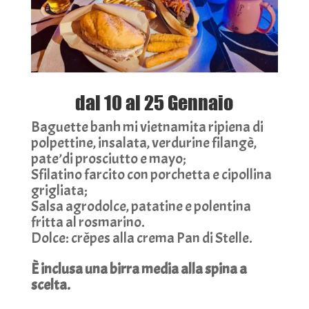
dal 10 al 25 Gennaio
Baguette banh mi vietnamita ripiena di
polpettine, insalata, verdurine filangè,
pate’di prosciutto e mayo;
Sfilatino farcito con porchetta e cipollina
grigliata;
Salsa agrodolce, patatine e polentina
fritta al rosmarino.
Dolce: crêpes alla crema Pan di Stelle.
È inclusa una birra media alla spina a
scelta.