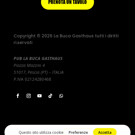
PRENOTA UN TAVOLO
Copyright © 2026 La Buca Gasthaus tutti i diritti
ri.servati
PUB LA BUCA GASTHAUS
Piazza Mazzini 4
51017, Pescia (PT) – ITALIA
P.IVA 02124280468