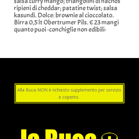
salsa curry mango; triangolini di nachos
ripieni di cheddar; patatine twist; salsa
kasundi. Dolce: brownie al cioccolato.
Birra 0,5 lt Obertrumer Pils. € 23 mangi
quanto puoi -conchiglie non edibili-
Alla Buca NON è richiesto supplemento per servizio
e coperto.