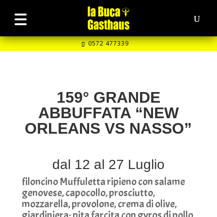
0572 477339
159° GRANDE
ABBUFFATA “NEW
ORLEANS VS NASSO”
dal 12 al 27 Luglio
filoncino Muffuletta ripieno con salame
genovese, capocollo, prosciutto,
mozzarella, provolone, crema di olive,
giardiniera; pita farcita con gyros di pollo