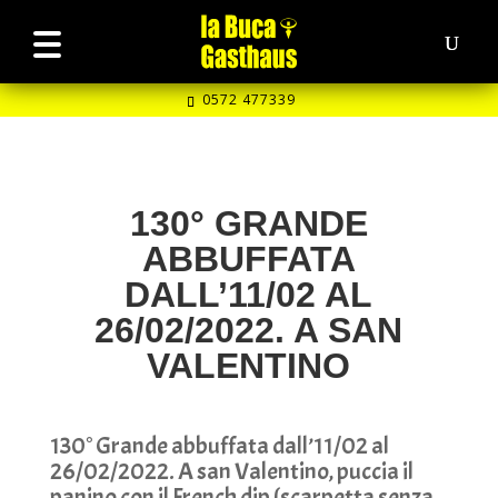
0572 477339
130° GRANDE
ABBUFFATA
DALL’11/02 AL
26/02/2022. A SAN
VALENTINO
130° Grande abbuffata dall’11/02 al
26/02/2022. A san Valentino, puccia il
panino con il French dip (scarpetta senza