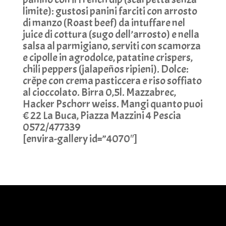
limite): gustosi panini farciti con arrosto
di manzo (Roast beef) da intuffare nel
juice di cottura (sugo dell’arrosto) e nella
salsa al parmigiano, serviti con scamorza
e cipolle in agrodolce, patatine crispers,
chili peppers (jalapeños ripieni). Dolce:
crêpe con crema pasticcera e riso soffiato
al cioccolato. Birra 0,5l. Mazzabrec,
Hacker Pschorr weiss. Mangi quanto puoi
€ 22 La Buca, Piazza Mazzini 4 Pescia
0572/477339
[envira-gallery id=”4070″]